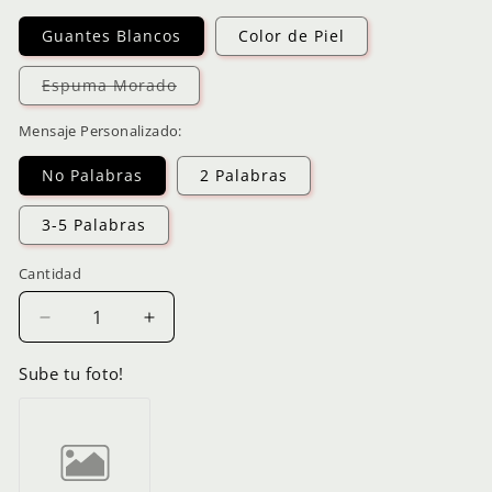
Guantes Blancos
Color de Piel
Variante
Espuma Morado
agotada
o
no
Mensaje Personalizado:
disponible
No Palabras
2 Palabras
3-5 Palabras
Cantidad
Reducir
Aumentar
cantidad
cantidad
para
para
Sube tu foto!
Emoji
Emoji
Señal
Señal
LA
LA
Guante
Guante
Blanco
Blanco