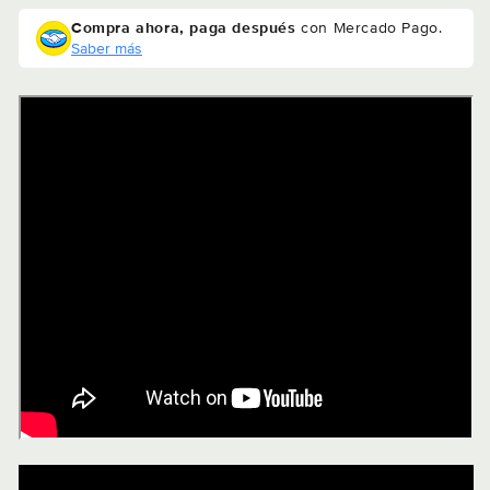
Compra ahora, paga después
con Mercado Pago.
Saber más
Compra ahora y paga a meses
sin tarjeta de crédito
Agrega tu producto al carrito y
elige
1
pagar con Meses sin Tarjeta.
En tu cuenta de Mercado Pago,
elige
2
la cantidad de meses
y confirma.
Paga mes a mes
con saldo disponible,
3
débito u otros medios.
Crédito sujeto a aprobación.
¿Tienes dudas? Consulta nuestra
Ayuda.