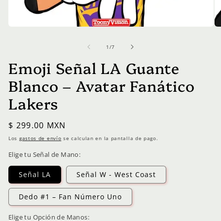
Abrir
Ab
elemento
el
multimedia
mu
de
1
/
7
1
2
en
en
Emoji Señal LA Guante
una
un
ventana
ve
Blanco – Avatar Fanático
modal
mo
Lakers
Precio
$ 299.00 MXN
habitual
Los
gastos de envío
se calculan en la pantalla de pago.
Elige tu Señal de Mano:
Señal LA
Señal W - West Coast
Dedo #1 – Fan Número Uno
Elige tu Opción de Manos: