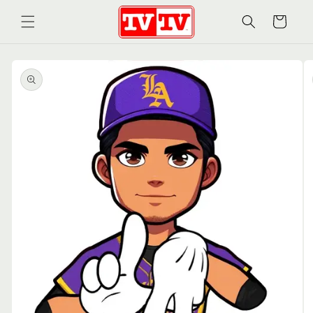
Ir
directamente
Carrito
al contenido
Ir
directamente
a la
información
del producto