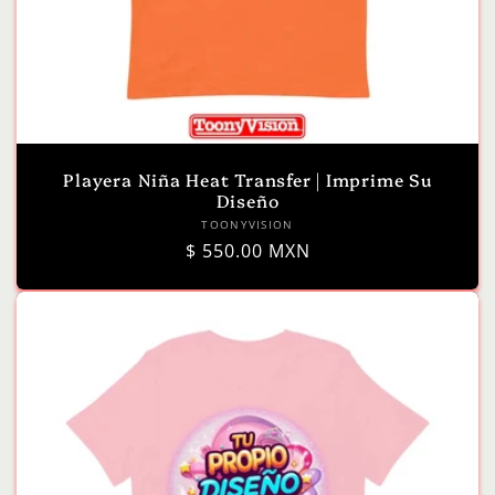
Playera Niña Heat Transfer | Imprime Su
Diseño
Proveedor:
TOONYVISION
Precio
$ 550.00 MXN
habitual