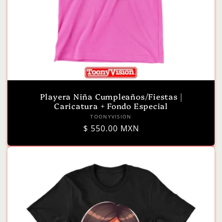
Playera Niña Cumpleaños/Fiestas |
Caricatura + Fondo Especial
Proveedor:
TOONYVISION
Precio
$ 550.00 MXN
habitual