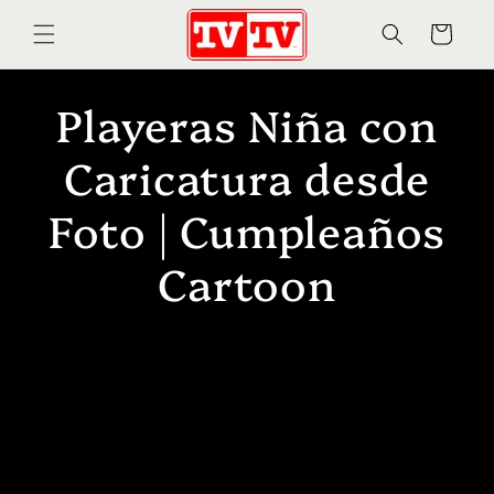
Ir
directamente
Carrito
al contenido
C
Playeras Niña con
o
Caricatura desde
l
Foto | Cumpleaños
e
Cartoon
c
c
i
ó