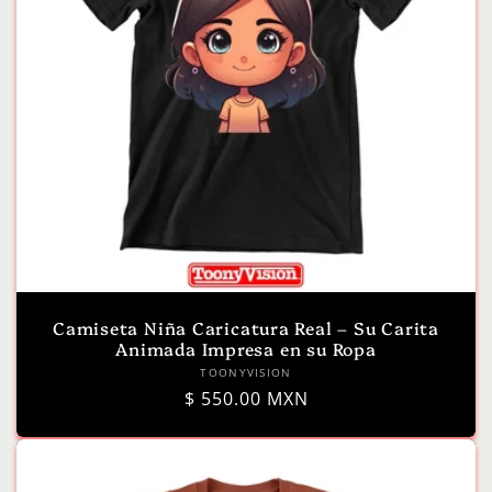
Camiseta Niña Caricatura Real – Su Carita
Animada Impresa en su Ropa
Proveedor:
TOONYVISION
Precio
$ 550.00 MXN
habitual