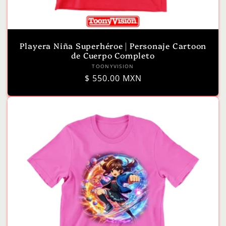
Playera Niña Superhéroe | Personaje Cartoon
de Cuerpo Completo
Proveedor:
TOONYVISION
Precio
$ 550.00 MXN
habitual