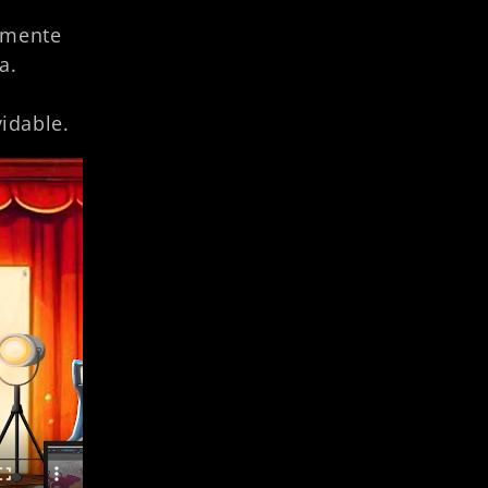
lemente
a.
idable.