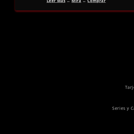
Leer Más
↔︎
Mira
↔︎
Comprar
Tarj
Series y 