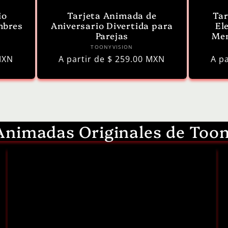
io
Tarjeta Animada de
Tar
mbres
Aniversario Divertida para
El
Parejas
Men
r:
Proveedor:
TOONYVISION
MXN
Precio
A partir de $ 259.00 MXN
Pre
A p
habitual
hab
Animadas Originales de Too