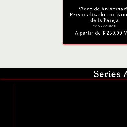
Video de Aniversar
Personalizado con No
de la Pareja
Proveedo
TOONYVISION
Precio
A partir de $ 259.00 
habitual
Series 