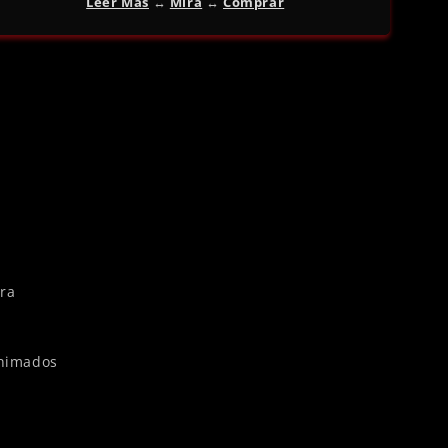
Leer Más
↔︎
Mira
↔︎
Comprar
ura
Animados