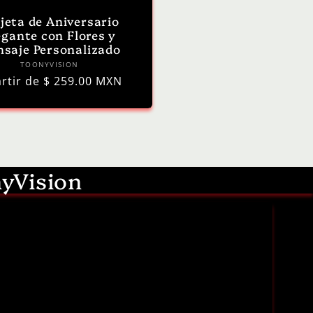
jeta de Aniversario
egante con Flores y
saje Personalizado
Proveedor:
TOONYVISION
cio
artir de $ 259.00 MXN
itual
nyVision