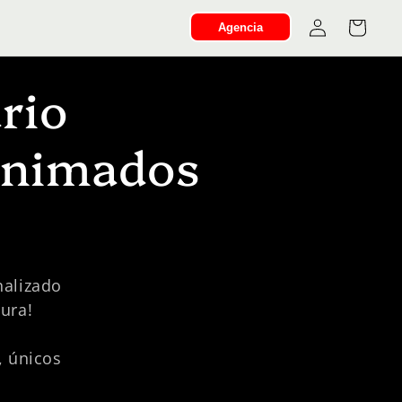
Iniciar
Carrito
Agencia
sesión
rio
Animados
nalizado
tura!
 únicos