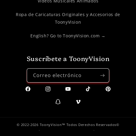
Videos Musicales Animados
Ropa de Caricaturas Originales y Accesorios de
ToonyVision
English? Go to ToonyVision.com →
Suscríbete a ToonyVision
Correo electrónico
Facebook
Instagram
YouTube
TikTok
Pinterest
Snapchat
Vimeo
© 2022-2026 ToonyVision™ Todos Derechos Reservados©