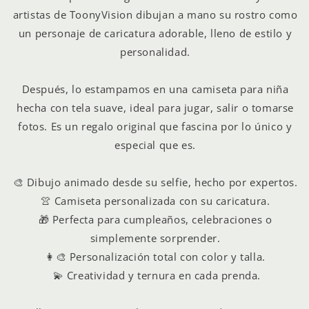
artistas de ToonyVision dibujan a mano su rostro como
Compra ahora y paga a meses
un personaje de caricatura adorable, lleno de estilo y
sin tarjeta de crédito
personalidad.
Agrega tu producto al carrito y
elige
Después, lo estampamos en una camiseta para niña
1
pagar con Meses sin Tarjeta.
hecha con tela suave, ideal para jugar, salir o tomarse
En tu cuenta de Mercado Pago,
elige
2
la cantidad de meses
y confirma.
fotos. Es un regalo original que fascina por lo único y
Paga mes a mes
con saldo disponible,
especial que es.
3
débito u otros medios.
🎨 Dibujo animado desde su selfie, hecho por expertos
.
Crédito sujeto a aprobación.
¿Tienes dudas? Consulta nuestra
Ayuda.
👚 Camiseta personalizada con su caricatura
.
🎁 Perfecta para cumpleaños, celebraciones o
simplemente sorprender
.
👩🎨 Personalización total con color y talla
.
💫 Creatividad y ternura en cada prenda.