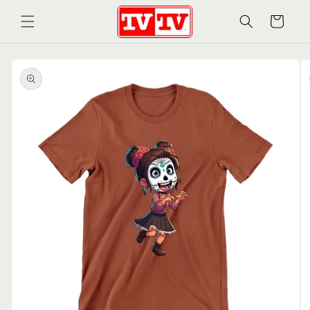
Ir
directamente
Carrito
al contenido
Ir
directamente
a la
información
del producto