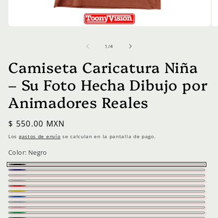
Abrir
Ab
elemento
el
multimedia
mu
de
1
/
4
1
2
en
en
Camiseta Caricatura Niña
una
un
ventana
ve
– Su Foto Hecha Dibujo por
modal
mo
Animadores Reales
Precio
$ 550.00 MXN
habitual
Los
gastos de envío
se calculan en la pantalla de pago.
Color:
Negro
Negro
Azul
Blanco
Plata
Marino
Rojo
Amarillo
Azul
Azul
Rosa