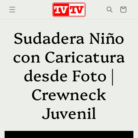
Ir
directamente
Carrito
al contenido
Sudadera Niño
con Caricatura
desde Foto |
Crewneck
Juvenil